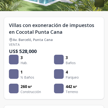
Villas con exoneración de impuestos
en Cocotal Punta Cana
Av. Barceló
,
Punta Cana
VENTA
US$ 528,000
3
3
Hab.
Baños
1
4
½ Baños
Parqueo
260
442
M²
M²
Construcción
Terreno