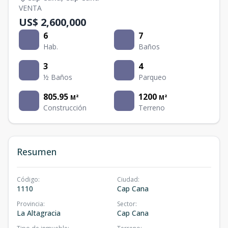
VENTA
US$ 2,600,000
6
7
Hab.
Baños
3
4
½ Baños
Parqueo
805.95
1200
M²
M²
Construcción
Terreno
Resumen
Código
:
Ciudad
:
1110
Cap Cana
Provincia
:
Sector
:
La Altagracia
Cap Cana