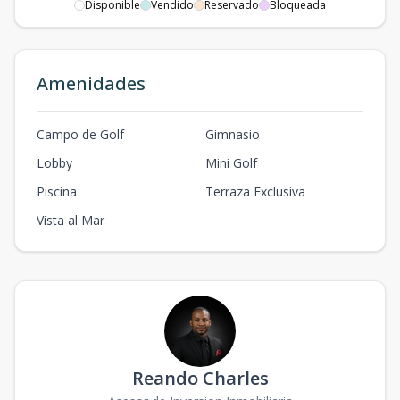
Disponible
Vendido
Reservado
Bloqueada
305
US$
3
247.02
Disponible
1,111,590
247.02
m2
101
Amenidades
1
394.75
-
Vendido
394.75
m2
Campo de Golf
Gimnasio
Lobby
Mini Golf
Piscina
Terraza Exclusiva
Vista al Mar
Reando Charles