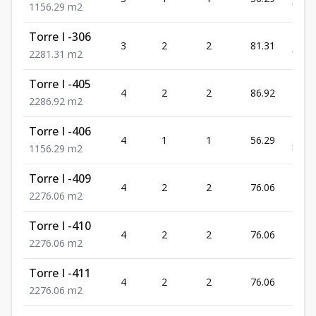
90,8
1
1
56.29
m2
Torre I -306
US$
3
2
2
81.31
90,8
2
2
81.31
m2
Torre I -405
US$
4
2
2
86.92
132,
2
2
86.92
m2
Torre I -406
US$
4
1
1
56.29
85,9
1
1
56.29
m2
Torre I -409
US$
4
2
2
76.06
116,
2
2
76.06
m2
Torre I -410
US$
4
2
2
76.06
116,
2
2
76.06
m2
Torre I -411
US$
4
2
2
76.06
116,
2
2
76.06
m2