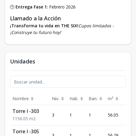
🕒
Entrega Fase 1:
Febrero 2026
Llamado a la Acción
¡Transforma tu vida en THE SIX!
Cupos limitados -
¡Construye tu futuro hoy!
Unidades
Nombre
Niv.
Hab.
Ban.
m²
Prec
Torre I -303
US$
3
1
1
56.05
173,
1
1
56.05
m2
Torre I -305
US$
3
1
1
56.29