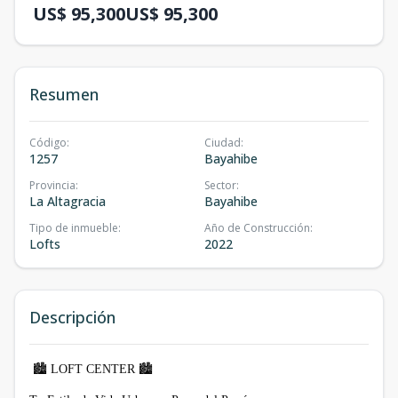
US$ 95,300
US$ 95,300
Resumen
Código
:
Ciudad
:
1257
Bayahibe
Provincia
:
Sector
:
La Altagracia
Bayahibe
Tipo de inmueble
:
Año de Construcción
:
Lofts
2022
Descripción
🏙️
LOFT CENTER
🏙️