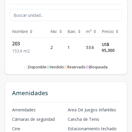
Nombre
Niv.
Ban.
m²
Precio
Est
203
US$
2
1
53.6
Disp
95,300
1
53.6
m2
Disponible
Vendido
Reservado
Bloqueada
Amenidades
Amenidades
Area De Juegos Infantiles
Cámaras de seguridad
Cancha de Tenis
Cine
Estacionamiento techado