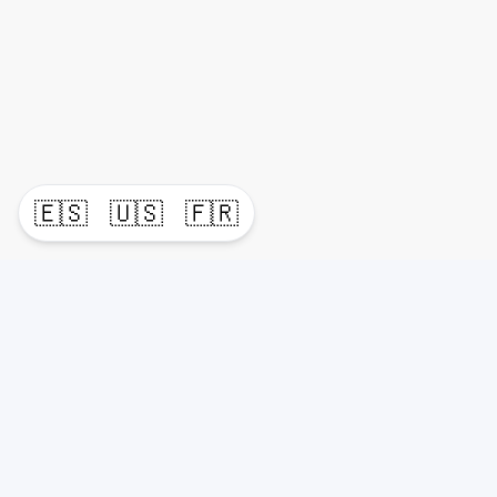
🇪🇸
🇺🇸
🇫🇷