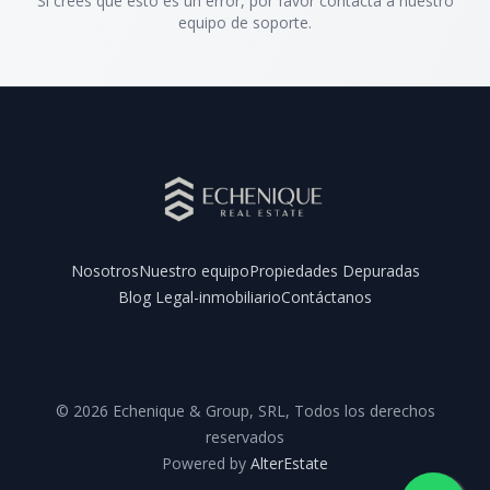
Si crees que esto es un error, por favor contacta a nuestro
equipo de soporte.
Nosotros
Nuestro equipo
Propiedades Depuradas
Blog Legal-inmobiliario
Contáctanos
Facebook
Instagram
YouTube
©
2026
Echenique & Group, SRL
,
Todos los derechos
reservados
Powered by
AlterEstate