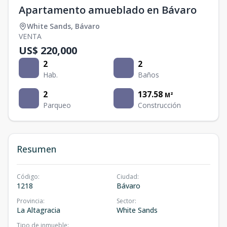
Apartamento amueblado en Bávaro
White Sands
,
Bávaro
VENTA
US$ 220,000
2
2
Hab.
Baños
2
137.58
M²
Parqueo
Construcción
Resumen
Código
:
Ciudad
:
1218
Bávaro
Provincia
:
Sector
:
La Altagracia
White Sands
Tipo de inmueble
: